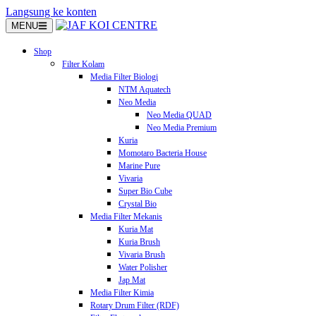
Langsung ke konten
MENU
Shop
Filter Kolam
Media Filter Biologi
NTM Aquatech
Neo Media
Neo Media QUAD
Neo Media Premium
Kuria
Momotaro Bacteria House
Marine Pure
Vivaria
Super Bio Cube
Crystal Bio
Media Filter Mekanis
Kuria Mat
Kuria Brush
Vivaria Brush
Water Polisher
Jap Mat
Media Filter Kimia
Rotary Drum Filter (RDF)