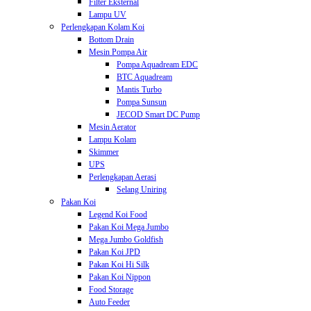
Filter Eksternal
Lampu UV
Perlengkapan Kolam Koi
Bottom Drain
Mesin Pompa Air
Pompa Aquadream EDC
BTC Aquadream
Mantis Turbo
Pompa Sunsun
JECOD Smart DC Pump
Mesin Aerator
Lampu Kolam
Skimmer
UPS
Perlengkapan Aerasi
Selang Uniring
Pakan Koi
Legend Koi Food
Pakan Koi Mega Jumbo
Mega Jumbo Goldfish
Pakan Koi JPD
Pakan Koi Hi Silk
Pakan Koi Nippon
Food Storage
Auto Feeder