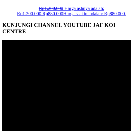
Rp
1.200.000
Harga aslinya adalah:
Rp1.200.000.
Rp
880.000
Harga saat ini adalah: Rp880.000.
KUNJUNGI CHANNEL YOUTUBE JAF KOI
CENTRE