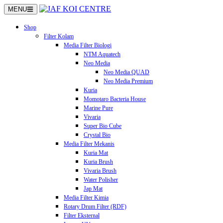
Langsung
MENU
ke
konten
Shop
Filter Kolam
Media Filter Biologi
NTM Aquatech
Neo Media
Neo Media QUAD
Neo Media Premium
Kuria
Momotaro Bacteria House
Marine Pure
Vivaria
Super Bio Cube
Crystal Bio
Media Filter Mekanis
Kuria Mat
Kuria Brush
Vivaria Brush
Water Polisher
Jap Mat
Media Filter Kimia
Rotary Drum Filter (RDF)
Filter Eksternal