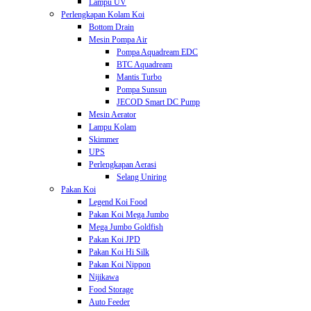
Lampu UV
Perlengkapan Kolam Koi
Bottom Drain
Mesin Pompa Air
Pompa Aquadream EDC
BTC Aquadream
Mantis Turbo
Pompa Sunsun
JECOD Smart DC Pump
Mesin Aerator
Lampu Kolam
Skimmer
UPS
Perlengkapan Aerasi
Selang Uniring
Pakan Koi
Legend Koi Food
Pakan Koi Mega Jumbo
Mega Jumbo Goldfish
Pakan Koi JPD
Pakan Koi Hi Silk
Pakan Koi Nippon
Nijikawa
Food Storage
Auto Feeder