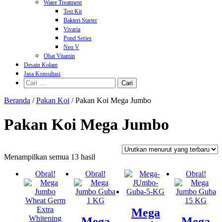
Water Treatment
Test Kit
Bakteri Starter
Vivaria
Pond Series
Neo V
Obat Vitamin
Desain Kolam
Jasa Konsultasi
Cari
untuk:
Beranda
/
Pakan Koi
/ Pakan Koi Mega Jumbo
Pakan Koi Mega Jumbo
Diurutkan
Menampilkan semua 13 hasil
menurut
Obral!
Obral!
Obral!
yang
terbaru
Mega
Mega
Mega