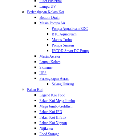
Filter Eksternal
Lampu UV
Perlengkapan Kolam Koi
Bottom Drain
Mesin Pompa Air
Pompa Aquadream EDC
BTC Aquadream
Mantis Turbo
Pompa Sunsun
JECOD Smart DC Pump
Mesin Aerator
Lampu Kolam
Skimmer
UPS
Perlengkapan Aerasi
Selang Uniring
Pakan Koi
Legend Koi Food
Pakan Koi Mega Jumbo
Mega Jumbo Goldfish
Pakan Koi JPD
Pakan Koi Hi Silk
Pakan Koi Nippon
Nijikawa
Food Storage