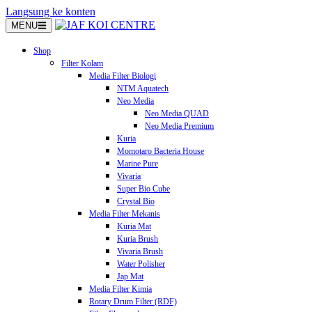
Langsung ke konten
MENU
Shop
Filter Kolam
Media Filter Biologi
NTM Aquatech
Neo Media
Neo Media QUAD
Neo Media Premium
Kuria
Momotaro Bacteria House
Marine Pure
Vivaria
Super Bio Cube
Crystal Bio
Media Filter Mekanis
Kuria Mat
Kuria Brush
Vivaria Brush
Water Polisher
Jap Mat
Media Filter Kimia
Rotary Drum Filter (RDF)