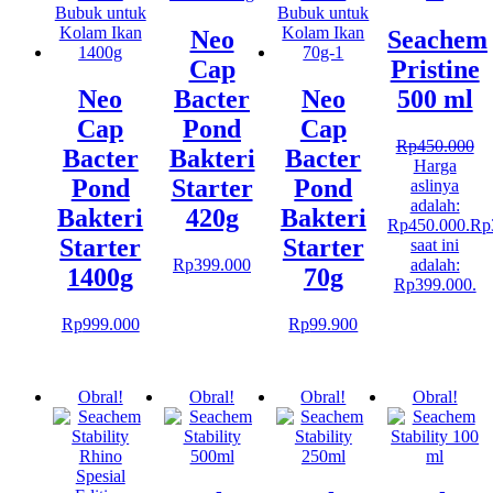
Neo
Seachem
Cap
Pristine
Neo
Bacter
Neo
500 ml
Cap
Pond
Cap
Rp
450.000
Bacter
Bakteri
Bacter
Harga
Pond
Starter
Pond
aslinya
adalah:
Bakteri
420g
Bakteri
Rp450.000.
Rp
Starter
Starter
saat ini
Rp
399.000
adalah:
1400g
70g
Rp399.000.
Rp
999.000
Rp
99.900
Obral!
Obral!
Obral!
Obral!