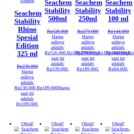
Seachem
Seachem
Seachem
Stability
Stability
Stability
Seachem
500ml
250ml
100 ml
Stability
Rhino
Rp
526.000
Rp
279.000
Rp
144.000
Spesial
Harga
Harga
Harga
aslinya
aslinya
aslinya
Edition
adalah:
adalah:
adalah:
325 ml
Rp526.000.
Rp
339.000
Rp279.000.
Harga
Rp
189.000
Rp144.000.
Harga
Rp
saat ini
saat ini
saat ini
adalah:
adalah:
adalah:
Rp
230.000
Rp339.000.
Rp189.000.
Rp84.000.
Harga
aslinya
adalah:
Rp230.000.
Rp
189.000
Harga
saat ini
adalah:
Rp189.000.
Obral!
Obral!
Obral!
Obral!