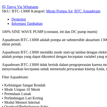
Tanya Via Whatsapp
SKU:
BTC-13000
Kategori:
Mesin Pompa Air
,
BTC Aquadream
Deskripsi
Informasi Tambahan
100% SINE WAVE PUMP (constant, irit dan DC pump murni)
Aquadream BTC-13000 adalah pompa air submersible akuarium 1300
aliran penuh.
Aquadream BTC-13000 memiliki mode start-up lambat dengan elektro
adalah pompa yang dapat dikontrol dengan kecepatan variabel yang m
Aquadream BTC-13000 tidak berisik dalam pengoperasian karena mo
menyesuaikan kecepatan untuk memenuhi persyaratan kinerja Anda, m
Fitur Aquadream:
• Kebisingan Sangat Rendah
• Mode Umpan 10 Menit
• Permulaan Lunak
• Perlindungan Lari Kering
• Modul Memori Internal
• Overload/Perlindungan Suhu