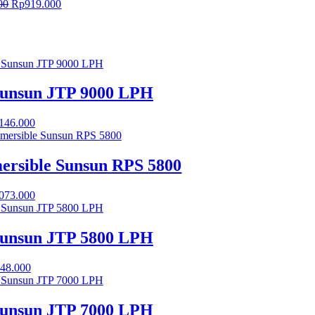
Harga
Harga
00
Rp
919.000
aslinya
saat
adalah:
ini
Rp1.095.000.
adalah:
Rp919.000.
Sunsun JTP 9000 LPH
.146.000
ersible Sunsun RPS 5800
.073.000
Sunsun JTP 5800 LPH
48.000
Sunsun JTP 7000 LPH