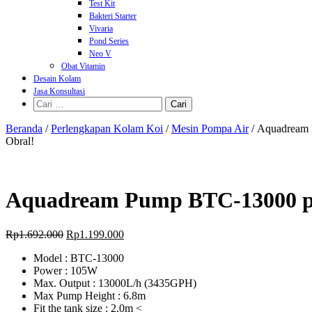
Test Kit
Bakteri Starter
Vivaria
Pond Series
Neo V
Obat Vitamin
Desain Kolam
Jasa Konsultasi
Cari
untuk:
Beranda
/
Perlengkapan Kolam Koi
/
Mesin Pompa Air
/ Aquadream
Obral!
Aquadream Pump BTC-13000 p
Harga
Harga
Rp
1.692.000
Rp
1.199.000
aslinya
saat
Model : BTC-13000
adalah:
ini
Power : 105W
Rp1.692.000.
adalah:
Max. Output : 13000L/h (3435GPH)
Rp1.199.000.
Max Pump Height : 6.8m
Fit the tank size : 2.0m <