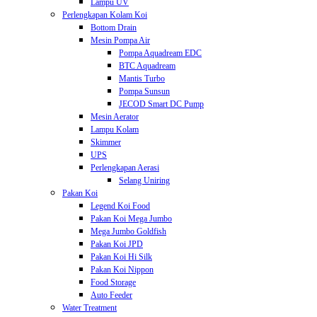
Lampu UV
Perlengkapan Kolam Koi
Bottom Drain
Mesin Pompa Air
Pompa Aquadream EDC
BTC Aquadream
Mantis Turbo
Pompa Sunsun
JECOD Smart DC Pump
Mesin Aerator
Lampu Kolam
Skimmer
UPS
Perlengkapan Aerasi
Selang Uniring
Pakan Koi
Legend Koi Food
Pakan Koi Mega Jumbo
Mega Jumbo Goldfish
Pakan Koi JPD
Pakan Koi Hi Silk
Pakan Koi Nippon
Food Storage
Auto Feeder
Water Treatment