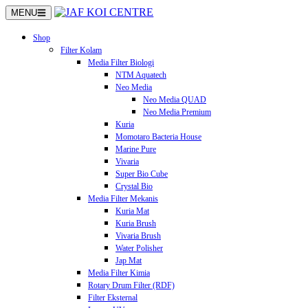
Langsung
MENU
ke
konten
Shop
Filter Kolam
Media Filter Biologi
NTM Aquatech
Neo Media
Neo Media QUAD
Neo Media Premium
Kuria
Momotaro Bacteria House
Marine Pure
Vivaria
Super Bio Cube
Crystal Bio
Media Filter Mekanis
Kuria Mat
Kuria Brush
Vivaria Brush
Water Polisher
Jap Mat
Media Filter Kimia
Rotary Drum Filter (RDF)
Filter Eksternal