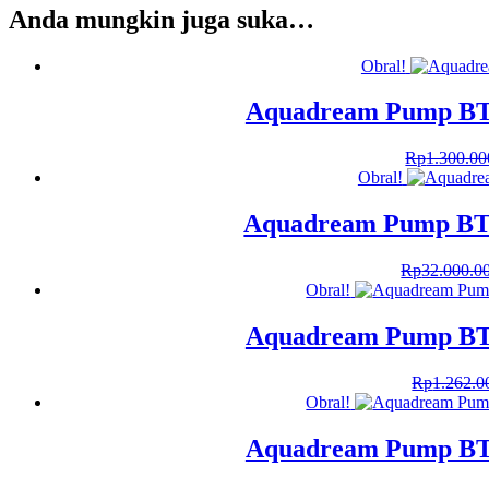
Anda mungkin juga suka…
Obral!
Aquadream Pump BT
Rp
1.300.00
Obral!
Aquadream Pump BT
Rp
32.000.0
Obral!
Aquadream Pump BT
Rp
1.262.0
Obral!
Aquadream Pump BT