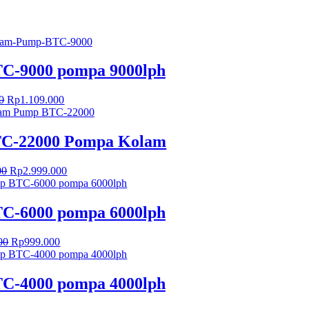
C-9000 pompa 9000lph
Harga
Harga
0
Rp
1.109.000
aslinya
saat
adalah:
ini
Rp1.300.000.
adalah:
C-22000 Pompa Kolam
Rp1.109.000.
Harga
Harga
00
Rp
2.999.000
aslinya
saat
adalah:
ini
Rp32.000.000.
adalah:
C-6000 pompa 6000lph
Rp2.999.000.
Harga
Harga
00
Rp
999.000
aslinya
saat
adalah:
ini
Rp1.262.000.
adalah:
C-4000 pompa 4000lph
Rp999.000.