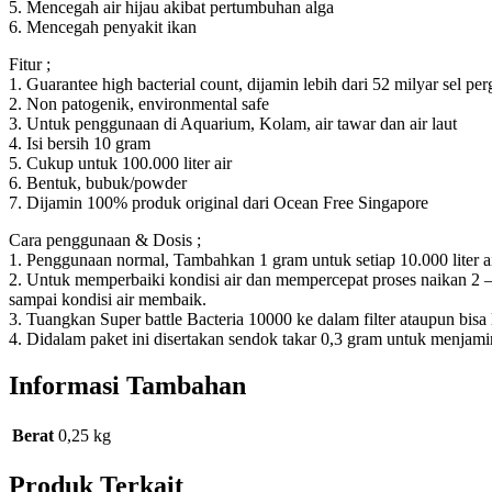
5. Mencegah air hijau akibat pertumbuhan alga
6. Mencegah penyakit ikan
Fitur ;
1. Guarantee high bacterial count, dijamin lebih dari 52 milyar sel pe
2. Non patogenik, environmental safe
3. Untuk penggunaan di Aquarium, Kolam, air tawar dan air laut
4. Isi bersih 10 gram
5. Cukup untuk 100.000 liter air
6. Bentuk, bubuk/powder
7. Dijamin 100% produk original dari Ocean Free Singapore
Cara penggunaan & Dosis ;
1. Penggunaan normal, Tambahkan 1 gram untuk setiap 10.000 liter a
2. Untuk memperbaiki kondisi air dan mempercepat proses naikan 2 – 3 
sampai kondisi air membaik.
3. Tuangkan Super battle Bacteria 10000 ke dalam filter ataupun b
4. Didalam paket ini disertakan sendok takar 0,3 gram untuk menjami
Informasi Tambahan
Berat
0,25 kg
Produk Terkait