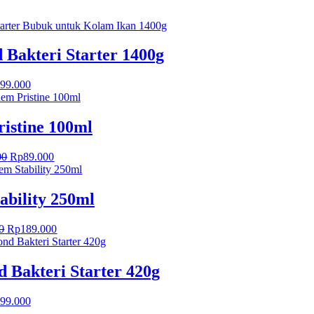
 Bakteri Starter 1400g
99.000
istine 100ml
Harga
Harga
00
Rp
89.000
aslinya
saat
adalah:
ini
Rp158.000.
adalah:
ability 250ml
Rp89.000.
Harga
Harga
0
Rp
189.000
aslinya
saat
adalah:
ini
Rp279.000.
adalah:
 Bakteri Starter 420g
Rp189.000.
99.000