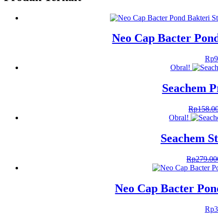
Neo Cap Bacter Pond
Rp
9
Obral!
Seachem Pr
Rp
158.0
Obral!
Seachem St
Rp
279.00
Neo Cap Bacter Pond
Rp
3