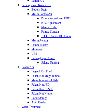
Lampu UV
Perlengkapan Kolam Koi
Bottom Drain
Mesin Pompa Air
Pompa Aquadream EDC
BTC Aquadream
Mantis Turbo
Pompa Sunsun
JECOD Smart DC Pump
Mesin Aerator
Lampu Kolam
Skimmer
UPS
Perlengkapan Aerasi
Selang Uniring
Pakan Koi
Legend Koi Food
Pakan Koi Mega Jumbo
Mega Jumbo Goldfish
Pakan Koi JPD
Pakan Koi Hi Silk
Pakan Koi Nippon
Food Storage
Auto Feeder
Water Treatment