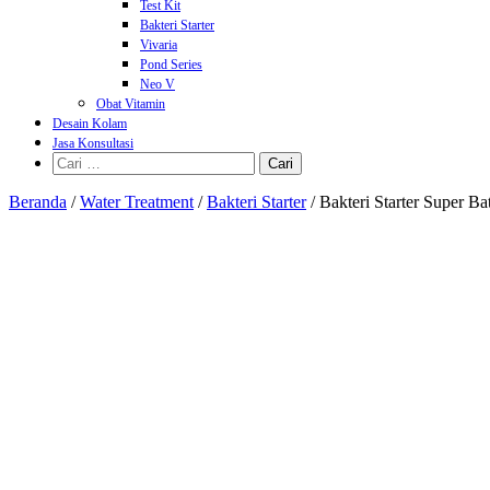
Test Kit
Bakteri Starter
Vivaria
Pond Series
Neo V
Obat Vitamin
Desain Kolam
Jasa Konsultasi
Cari
untuk:
Beranda
/
Water Treatment
/
Bakteri Starter
/ Bakteri Starter Super Ba