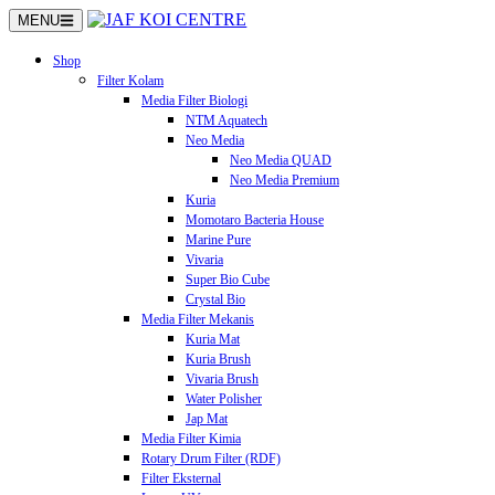
Langsung
MENU
ke
konten
Shop
Filter Kolam
Media Filter Biologi
NTM Aquatech
Neo Media
Neo Media QUAD
Neo Media Premium
Kuria
Momotaro Bacteria House
Marine Pure
Vivaria
Super Bio Cube
Crystal Bio
Media Filter Mekanis
Kuria Mat
Kuria Brush
Vivaria Brush
Water Polisher
Jap Mat
Media Filter Kimia
Rotary Drum Filter (RDF)
Filter Eksternal