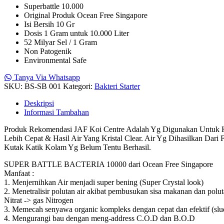
Superbattle 10.000
Original Produk Ocean Free Singapore
Isi Bersih 10 Gr
Dosis 1 Gram untuk 10.000 Liter
52 Milyar Sel / 1 Gram
Non Patogenik
Environmental Safe
Tanya Via Whatsapp
SKU:
BS-SB 001
Kategori:
Bakteri Starter
Deskripsi
Informasi Tambahan
Produk Rekomendasi JAF Koi Centre Adalah Yg Digunakan Untuk 
Lebih Cepat & Hasil Air Yang Kristal Clear. Air Yg Dihasilkan Dari 
Kutak Katik Kolam Yg Belum Tentu Berhasil.
SUPER BATTLE BACTERIA 10000 dari Ocean Free Singapore
Manfaat :
1. Menjernihkan Air menjadi super bening (Super Crystal look)
2. Menetralisir polutan air akibat pembusukan sisa makanan dan pol
Nitrat -> gas Nitrogen
3. Memecah senyawa organic kompleks dengan cepat dan efektif (slu
4. Mengurangi bau dengan meng-address C.O.D dan B.O.D