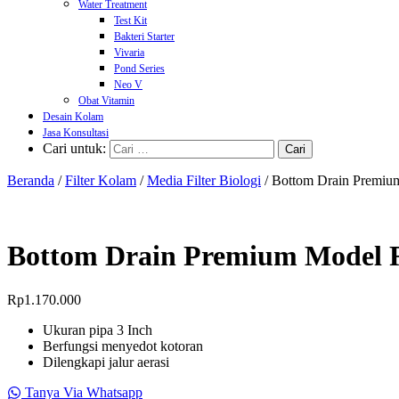
Water Treatment
Test Kit
Bakteri Starter
Vivaria
Pond Series
Neo V
Obat Vitamin
Desain Kolam
Jasa Konsultasi
Cari untuk:
Beranda
/
Filter Kolam
/
Media Filter Biologi
/ Bottom Drain Premium
Bottom Drain Premium Model R
Rp
1.170.000
Ukuran pipa 3 Inch
Berfungsi menyedot kotoran
Dilengkapi jalur aerasi
Tanya Via Whatsapp