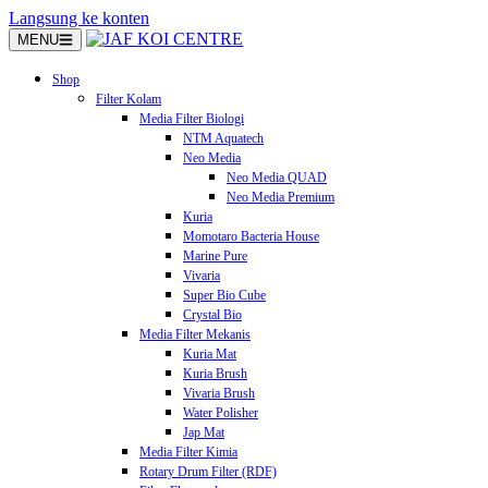
Langsung ke konten
MENU
Shop
Filter Kolam
Media Filter Biologi
NTM Aquatech
Neo Media
Neo Media QUAD
Neo Media Premium
Kuria
Momotaro Bacteria House
Marine Pure
Vivaria
Super Bio Cube
Crystal Bio
Media Filter Mekanis
Kuria Mat
Kuria Brush
Vivaria Brush
Water Polisher
Jap Mat
Media Filter Kimia
Rotary Drum Filter (RDF)