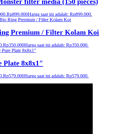
nster filter media (150 pieces)
000.
Rp
899.000
Harga saat ini adalah: Rp899.000.
Ring Premium / Filter Kolam Koi
0.
Rp
350.000
Harga saat ini adalah: Rp350.000.
 Plate 8x8x1″
0.
Rp
579.000
Harga saat ini adalah: Rp579.000.