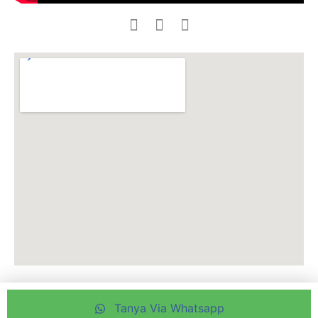
Tanya Via Whatsapp
Copyright © 2025 JAF Koi Centre – By Jepara Art Furnicraft Group