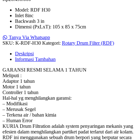
Model: RDF H30
Inlet 8inc
Backwash 3 in
Dimensi (PxLxT): 105 x 85 x 75cm
Tanya Via Whatsapp
SKU:
K-RDF-H30
Kategori:
Rotary Drum Filter (RDF)
Deskripsi
Informasi Tambahan
GARANSI RESMI SELAMA 1 TAHUN
Meliputi :
Adaptor 1 tahun
Motor 1 tahun
Controller 1 tahun
Hal-hal yg menghilangkan garansi:
– Modifikasi
– Merusak Segel
– Terkena air / bahan kimia
– Human Error
KURIA Drum Filtration adalah system penyaringan mekanis yang
efesien dalam menghilangkan partiket padat terlarut dari air kolam.
RDF ini menggunakan sebuah drum berpori yang berputar secara