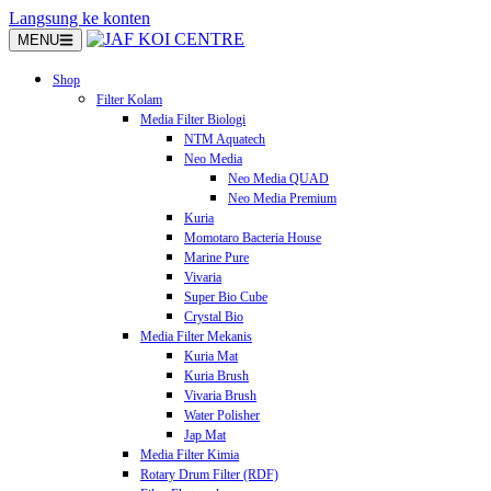
Langsung ke konten
MENU
Shop
Filter Kolam
Media Filter Biologi
NTM Aquatech
Neo Media
Neo Media QUAD
Neo Media Premium
Kuria
Momotaro Bacteria House
Marine Pure
Vivaria
Super Bio Cube
Crystal Bio
Media Filter Mekanis
Kuria Mat
Kuria Brush
Vivaria Brush
Water Polisher
Jap Mat
Media Filter Kimia
Rotary Drum Filter (RDF)