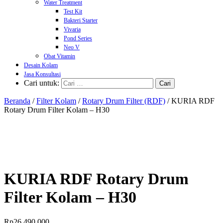
Water Treatment
Test Kit
Bakteri Starter
Vivaria
Pond Series
Neo V
Obat Vitamin
Desain Kolam
Jasa Konsultasi
Cari untuk:
Beranda
/
Filter Kolam
/
Rotary Drum Filter (RDF)
/ KURIA RDF
Rotary Drum Filter Kolam – H30
KURIA RDF Rotary Drum
Filter Kolam – H30
Rp
26.490.000