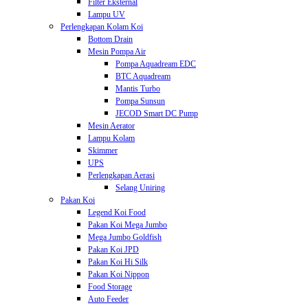
Filter Eksternal
Lampu UV
Perlengkapan Kolam Koi
Bottom Drain
Mesin Pompa Air
Pompa Aquadream EDC
BTC Aquadream
Mantis Turbo
Pompa Sunsun
JECOD Smart DC Pump
Mesin Aerator
Lampu Kolam
Skimmer
UPS
Perlengkapan Aerasi
Selang Uniring
Pakan Koi
Legend Koi Food
Pakan Koi Mega Jumbo
Mega Jumbo Goldfish
Pakan Koi JPD
Pakan Koi Hi Silk
Pakan Koi Nippon
Food Storage
Auto Feeder