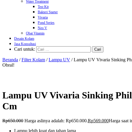
Water Treatment
Test Kit
Bakteri Starter
Vivaria
Pond Series
Neo V
Obat Vitamin
Desain Kolam
Jasa Konsultasi
Cari untuk:
Beranda
/
Filter Kolam
/
Lampu UV
/ Lampu UV Vivaria Sinking P
Obral!
Lampu UV Vivaria Sinking Phi
Cm
Rp
650.000
Harga aslinya adalah: Rp650.000.
Rp
569.000
Harga saat i
Lampu lebih kuat dan tahan lama