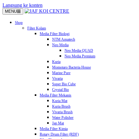
Langsung ke konten
MENU
Shop
Filter Kolam
Media Filter Biologi
NTM Aquatech
Neo Media
Neo Media QUAD
Neo Media Premium
Kuria
Momotaro Bacteria House
Marine Pure
Vivaria
Super Bio Cube
Crystal Bio
Media Filter Mekanis
Kuria Mat
Kuria Brush
Vivaria Brush
Water Polisher
Jap Mat
Media Filter Kimia
Rotary Drum Filter (RDF)