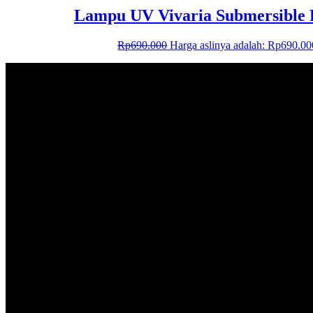
Lampu UV Vivaria Submersible 
Rp
690.000
Harga aslinya adalah: Rp690.00