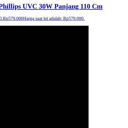
Phillips UVC 30W Panjang 110 Cm
0.
Rp
579.000
Harga saat ini adalah: Rp579.000.