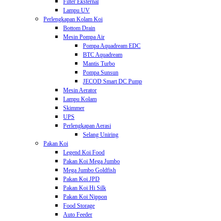
Filter Eksternal
Lampu UV
Perlengkapan Kolam Koi
Bottom Drain
Mesin Pompa Air
Pompa Aquadream EDC
BTC Aquadream
Mantis Turbo
Pompa Sunsun
JECOD Smart DC Pump
Mesin Aerator
Lampu Kolam
Skimmer
UPS
Perlengkapan Aerasi
Selang Uniring
Pakan Koi
Legend Koi Food
Pakan Koi Mega Jumbo
Mega Jumbo Goldfish
Pakan Koi JPD
Pakan Koi Hi Silk
Pakan Koi Nippon
Food Storage
Auto Feeder