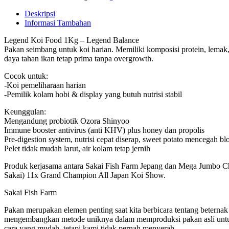
Deskripsi
Informasi Tambahan
Legend Koi Food 1Kg – Legend Balance
Pakan seimbang untuk koi harian. Memiliki komposisi protein, lemak
daya tahan ikan tetap prima tanpa overgrowth.
Cocok untuk:
-Koi pemeliharaan harian
-Pemilik kolam hobi & display yang butuh nutrisi stabil
Keunggulan:
Mengandung probiotik Ozora Shinyoo
Immune booster antivirus (anti KHV) plus honey dan propolis
Pre-digestion system, nutrisi cepat diserap, sweet potato mencegah bl
Pelet tidak mudah larut, air kolam tetap jernih
Produk kerjasama antara Sakai Fish Farm Jepang dan Mega Jumbo Ch
Sakai) 11x Grand Champion All Japan Koi Show.
Sakai Fish Farm
Pakan merupakan elemen penting saat kita berbicara tentang beternak
mengembangkan metode uniknya dalam memproduksi pakan asli untuk
cara yang mudah, tetapi kami tidak pernah menyerah.