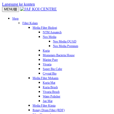
Langsung ke konten
MENU
Shop
Filter Kolam
Media Filter Biologi
NTM Aquatech
Neo Media
Neo Media QUAD
Neo Media Premium
Kuria
Momotaro Bacteria House
Marine Pure
Vivaria
Super Bio Cube
Crystal Bio
Media Filter Mekanis
Kuria Mat
Kuria Brush
Vivaria Brush
Water Polisher
Jap Mat
Media Filter Kimia
Rotary Drum Filter (RDF)