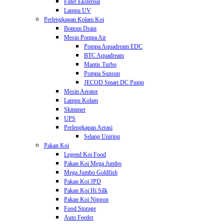
Filter Eksternal
Lampu UV
Perlengkapan Kolam Koi
Bottom Drain
Mesin Pompa Air
Pompa Aquadream EDC
BTC Aquadream
Mantis Turbo
Pompa Sunsun
JECOD Smart DC Pump
Mesin Aerator
Lampu Kolam
Skimmer
UPS
Perlengkapan Aerasi
Selang Uniring
Pakan Koi
Legend Koi Food
Pakan Koi Mega Jumbo
Mega Jumbo Goldfish
Pakan Koi JPD
Pakan Koi Hi Silk
Pakan Koi Nippon
Food Storage
Auto Feeder