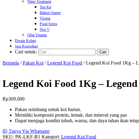
Water Treatment
Test Kit
Bakteri Starter
Vivaria
Pond Series
Neo V
Obat Vitamin
Desain Kolam
Jasa Konsultasi
Cari untuk:
Beranda
/
Pakan Koi
/
Legend Koi Food
/ Legend Koi Food 1Kg – L
Legend Koi Food 1Kg – Legend
Rp
309.000
Pakan seimbang untuk koi harian.
Memiliki komposisi protein, lemak, dan mineral yang pas
Dapat menjaga kondisi tubuh, warna, dan daya tahan ikan teta
Tanya Via Whatsapp
SKU:
PK-LKF-B1
Kategori:
Legend Koi Food