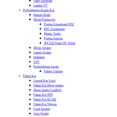
Filter Eksternal
Lampu UV
Perlengkapan Kolam Koi
Bottom Drain
Mesin Pompa Air
Pompa Aquadream EDC
BTC Aquadream
Mantis Turbo
Pompa Sunsun
JECOD Smart DC Pump
Mesin Aerator
Lampu Kolam
Skimmer
UPS
Perlengkapan Aerasi
Selang Uniring
Pakan Koi
Legend Koi Food
Pakan Koi Mega Jumbo
Mega Jumbo Goldfish
Pakan Koi JPD
Pakan Koi Hi Silk
Pakan Koi Nippon
Food Storage
Auto Feeder