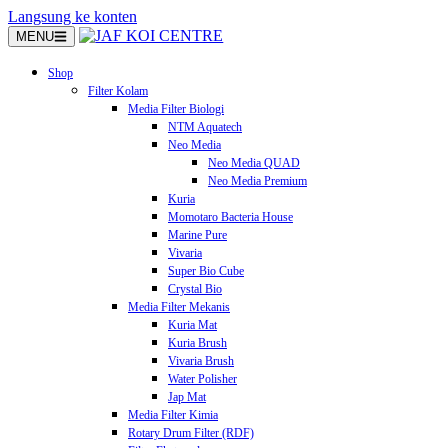
Langsung ke konten
MENU
Shop
Filter Kolam
Media Filter Biologi
NTM Aquatech
Neo Media
Neo Media QUAD
Neo Media Premium
Kuria
Momotaro Bacteria House
Marine Pure
Vivaria
Super Bio Cube
Crystal Bio
Media Filter Mekanis
Kuria Mat
Kuria Brush
Vivaria Brush
Water Polisher
Jap Mat
Media Filter Kimia
Rotary Drum Filter (RDF)