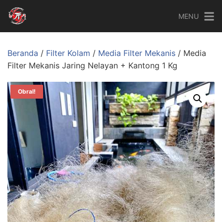
MENU
Beranda
/
Filter Kolam
/
Media Filter Mekanis
/ Media
Filter Mekanis Jaring Nelayan + Kantong 1 Kg
Obral!