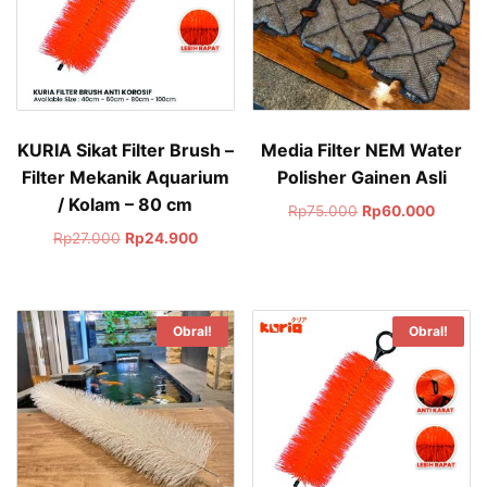
KURIA Sikat Filter Brush –
Media Filter NEM Water
Filter Mekanik Aquarium
Polisher Gainen Asli
/ Kolam – 80 cm
Rp
75.000
Rp
60.000
Rp
27.000
Rp
24.900
Obral!
Obral!