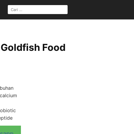
Goldfish Food
buhan
calcium
obiotic
ptide
tsapp