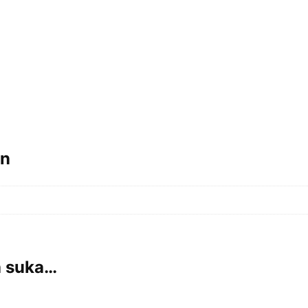
an
a suka…