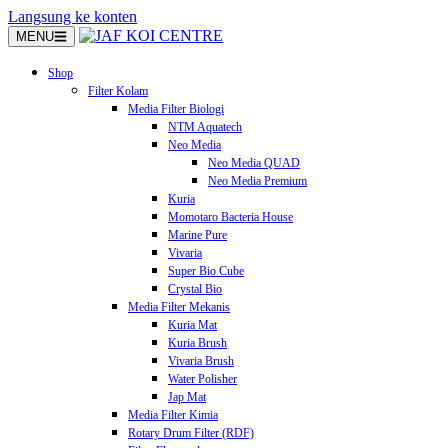
Langsung ke konten
MENU
Shop
Filter Kolam
Media Filter Biologi
NTM Aquatech
Neo Media
Neo Media QUAD
Neo Media Premium
Kuria
Momotaro Bacteria House
Marine Pure
Vivaria
Super Bio Cube
Crystal Bio
Media Filter Mekanis
Kuria Mat
Kuria Brush
Vivaria Brush
Water Polisher
Jap Mat
Media Filter Kimia
Rotary Drum Filter (RDF)