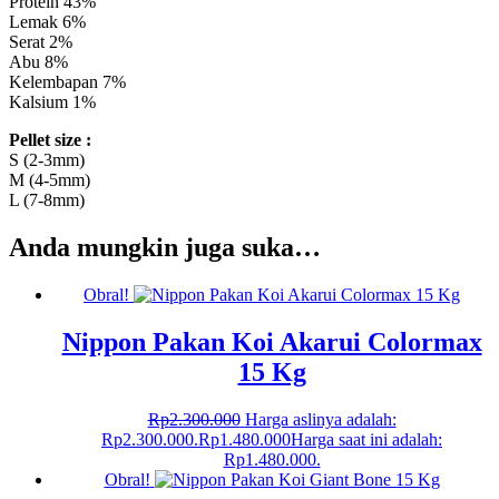
Protein 43%
Lemak 6%
Serat 2%
Abu 8%
Kelembapan 7%
Kalsium 1%
Pellet size :
S (2-3mm)
M (4-5mm)
L (7-8mm)
Anda mungkin juga suka…
Obral!
Nippon Pakan Koi Akarui Colormax
15 Kg
Rp
2.300.000
Harga aslinya adalah:
Rp2.300.000.
Rp
1.480.000
Harga saat ini adalah:
Rp1.480.000.
Obral!