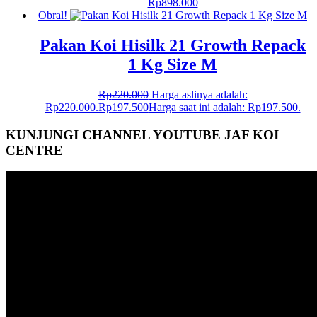
Rp
898.000
Obral!
Pakan Koi Hisilk 21 Growth Repack
1 Kg Size M
Rp
220.000
Harga aslinya adalah:
Rp220.000.
Rp
197.500
Harga saat ini adalah: Rp197.500.
KUNJUNGI CHANNEL YOUTUBE JAF KOI
CENTRE