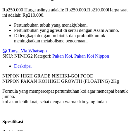
Rp
250.000
Harga aslinya adalah: Rp250.000.
Rp
210.000
Harga saat
ini adalah: Rp210.000.
Pertumbuhan tubuh yang menakjubkan.
Pertumbuhan yang agresif di sertai dengan Asam Amino.
Di lengkapi dengan prebiotik dan probiotik untuk
meningkatkan metabolisme pencernaan.
Tanya Via Whatsapp
SKU:
NIP-HG2
Kategori:
Pakan Koi
,
Pakan Koi Nippon
Deskripsi
NIPPON HIGH GRADE NISHIKI-GOI FOOD
NIPPON PAKAN KOI HIGH GROWTH (FLOATING) 2Kg
Formula yang mempercepat pertumbuhan koi agar mencapai bentuk
jumbo.
koi akan lebih kuat, sehat dengan warna skin yang indah
Spesifikasi