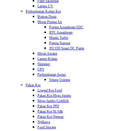
Filter Eksternal
Lampu UV
Perlengkapan Kolam Koi
Bottom Drain
Mesin Pompa Air
Pompa Aquadream EDC
BTC Aquadream
Mantis Turbo
Pompa Sunsun
JECOD Smart DC Pump
Mesin Aerator
Lampu Kolam
Skimmer
UPS
Perlengkapan Aerasi
Selang Uniring
Pakan Koi
Legend Koi Food
Pakan Koi Mega Jumbo
Mega Jumbo Goldfish
Pakan Koi JPD
Pakan Koi Hi Silk
Pakan Koi Nippon
Nijikawa
Food Storage