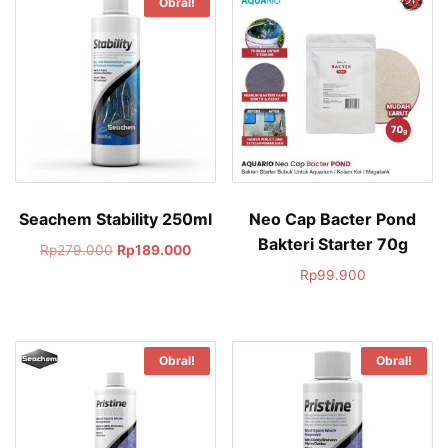
Obral!
Seachem Stability 250ml
Neo Cap Bacter Pond
Bakteri Starter 70g
Rp
279.000
Rp
189.000
Rp
99.900
Obral!
Obral!