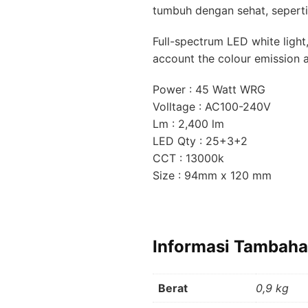
tumbuh dengan sehat, seperti
Full-spectrum LED white light,
account the colour emission 
Power : 45 Watt WRG
Volltage : AC100-240V
Lm : 2,400 lm
LED Qty : 25+3+2
CCT : 13000k
Size : 94mm x 120 mm
Informasi Tambah
Berat
0,9 kg