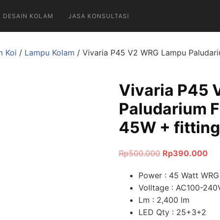
DESAIN KOLAM
JASA KONSULTASI
m Koi
/
Lampu Kolam
/ Vivaria P45 V2 WRG Lampu Paludari
Vivaria P45
Paludarium F
45W + fitting
Rp
500.000
Rp
390.000
Power : 45 Watt WRG
Volltage : AC100-240
Lm : 2,400 lm
LED Qty : 25+3+2