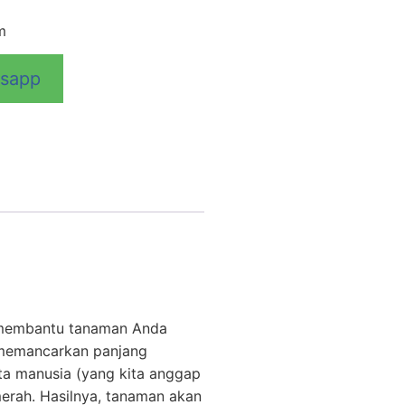
m
tsapp
k membantu tanaman Anda
n memancarkan panjang
ta manusia (yang kita anggap
merah. Hasilnya, tanaman akan