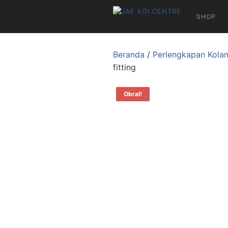
SHOP
Beranda
/
Perlengkapan Kola
fitting
Obral!