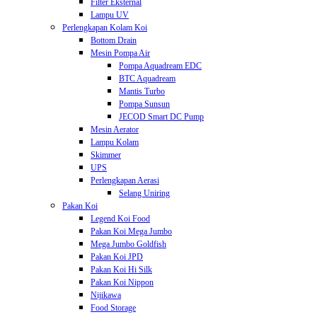
Filter Eksternal
Lampu UV
Perlengkapan Kolam Koi
Bottom Drain
Mesin Pompa Air
Pompa Aquadream EDC
BTC Aquadream
Mantis Turbo
Pompa Sunsun
JECOD Smart DC Pump
Mesin Aerator
Lampu Kolam
Skimmer
UPS
Perlengkapan Aerasi
Selang Uniring
Pakan Koi
Legend Koi Food
Pakan Koi Mega Jumbo
Mega Jumbo Goldfish
Pakan Koi JPD
Pakan Koi Hi Silk
Pakan Koi Nippon
Nijikawa
Food Storage