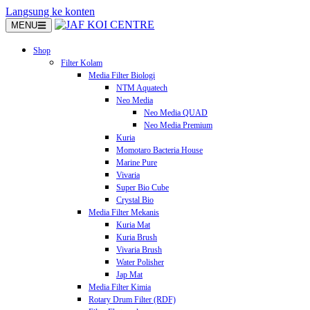
Langsung ke konten
MENU
Shop
Filter Kolam
Media Filter Biologi
NTM Aquatech
Neo Media
Neo Media QUAD
Neo Media Premium
Kuria
Momotaro Bacteria House
Marine Pure
Vivaria
Super Bio Cube
Crystal Bio
Media Filter Mekanis
Kuria Mat
Kuria Brush
Vivaria Brush
Water Polisher
Jap Mat
Media Filter Kimia
Rotary Drum Filter (RDF)