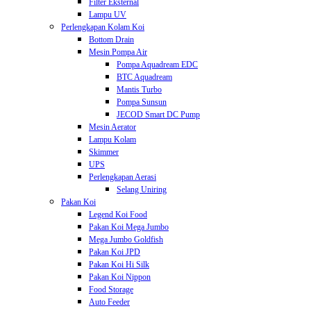
Filter Eksternal
Lampu UV
Perlengkapan Kolam Koi
Bottom Drain
Mesin Pompa Air
Pompa Aquadream EDC
BTC Aquadream
Mantis Turbo
Pompa Sunsun
JECOD Smart DC Pump
Mesin Aerator
Lampu Kolam
Skimmer
UPS
Perlengkapan Aerasi
Selang Uniring
Pakan Koi
Legend Koi Food
Pakan Koi Mega Jumbo
Mega Jumbo Goldfish
Pakan Koi JPD
Pakan Koi Hi Silk
Pakan Koi Nippon
Food Storage
Auto Feeder