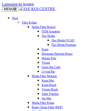
Langsung ke konten
MENU
Shop
Filter Kolam
Media Filter Biologi
NTM Aquatech
Neo Media
Neo Media QUAD
Neo Media Premium
Kuria
Momotaro Bacteria House
Marine Pure
Vivaria
Super Bio Cube
Crystal Bio
Media Filter Mekanis
Kuria Mat
Kuria Brush
Vivaria Brush
Water Polisher
Jap Mat
Media Filter Kimia
Rotary Drum Filter (RDF)