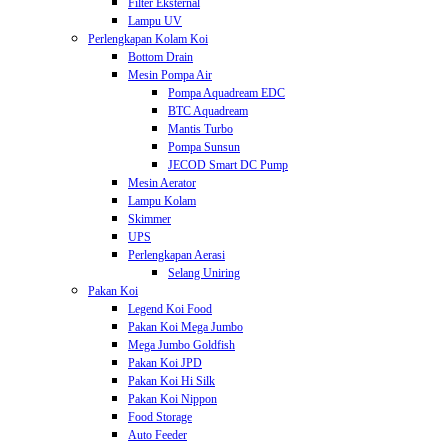
Filter Eksternal
Lampu UV
Perlengkapan Kolam Koi
Bottom Drain
Mesin Pompa Air
Pompa Aquadream EDC
BTC Aquadream
Mantis Turbo
Pompa Sunsun
JECOD Smart DC Pump
Mesin Aerator
Lampu Kolam
Skimmer
UPS
Perlengkapan Aerasi
Selang Uniring
Pakan Koi
Legend Koi Food
Pakan Koi Mega Jumbo
Mega Jumbo Goldfish
Pakan Koi JPD
Pakan Koi Hi Silk
Pakan Koi Nippon
Food Storage
Auto Feeder