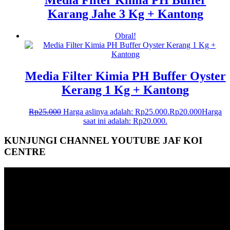
Media Filter Kimia PH Buffer
Karang Jahe 3 Kg + Kantong
Obral!
Media Filter Kimia PH Buffer Oyster
Kerang 1 Kg + Kantong
Rp
25.000
Harga aslinya adalah: Rp25.000.
Rp
20.000
Harga
saat ini adalah: Rp20.000.
KUNJUNGI CHANNEL YOUTUBE JAF KOI
CENTRE