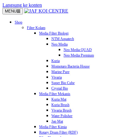
Langsung ke konten
MENU
Shop
Filter Kolam
Media Filter Biologi
NTM Aquatech
Neo Media
Neo Media QUAD
Neo Media Premium
Kuria
Momotaro Bacteria House
Marine Pure
Vivaria
Super Bio Cube
Crystal Bio
Media Filter Mekanis
Kuria Mat
Kuria Brush
Vivaria Brush
Water Polisher
Jap Mat
Media Filter Kimia
Rotary Drum Filter (RDF)