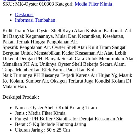
SKU:
MK-Oyster 010303
Kategori:
Media Filter Kimia
Deskripsi
Informasi Tambahan
Kulit Tiram Atau Oyster Shell Kaya Akan Kalsium Karbonat. Zat
Ini Banyak Kegunaannya, Mulai Dari Kecantikan, Kesehatan,
Pakan Ternak Hingga Pengolahan Air.
Spesifik Pengolahan Air, Oyster Shell Atau Kulit Tiram Sangat
Berguna Untuk Menstabilkan Kadar Keasaman Air Atau Lebih
Dikenal Dengan PH. Banyak Sekali Cara Untuk Menurunkan Atau
Menaikan PH Air, Uniknya Oyster Shell Bekerja Secara Alami
Tanpa Memberikan Efek Buruk Pada Ikan Koi.
Naik Turunnya PH Biasanya Terjadi Karena Air Hujan Yg Masuk
Ke Kolam, Sumber Air, Oksigen Terlarut Juga Kondisi Kolam Di
Malam Hari.
Deskripsi Produk :
Nama : Oyster Shell / Kulit Kerang Tiram
Jenis : Media Filter Kimia
Fungsi : PH Buffer / Stabilisator Derajat Keasaman Air
Berat : 5 Kg Include Kantong Jaring
Ukuran Jaring : 50 x 25 Cm