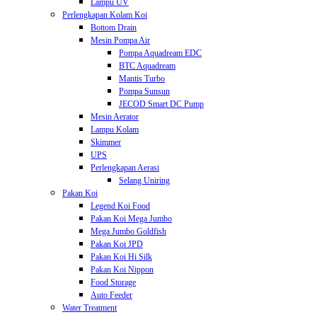
Lampu UV
Perlengkapan Kolam Koi
Bottom Drain
Mesin Pompa Air
Pompa Aquadream EDC
BTC Aquadream
Mantis Turbo
Pompa Sunsun
JECOD Smart DC Pump
Mesin Aerator
Lampu Kolam
Skimmer
UPS
Perlengkapan Aerasi
Selang Uniring
Pakan Koi
Legend Koi Food
Pakan Koi Mega Jumbo
Mega Jumbo Goldfish
Pakan Koi JPD
Pakan Koi Hi Silk
Pakan Koi Nippon
Food Storage
Auto Feeder
Water Treatment