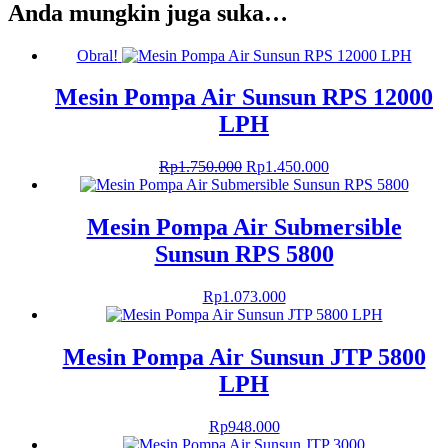
Anda mungkin juga suka…
Obral!
Mesin Pompa Air Sunsun RPS 12000
LPH
Harga
Harga
Rp
1.750.000
Rp
1.450.000
aslinya
saat
adalah:
ini
Rp1.750.000.
adalah:
Mesin Pompa Air Submersible
Rp1.450.000.
Sunsun RPS 5800
Rp
1.073.000
Mesin Pompa Air Sunsun JTP 5800
LPH
Rp
948.000