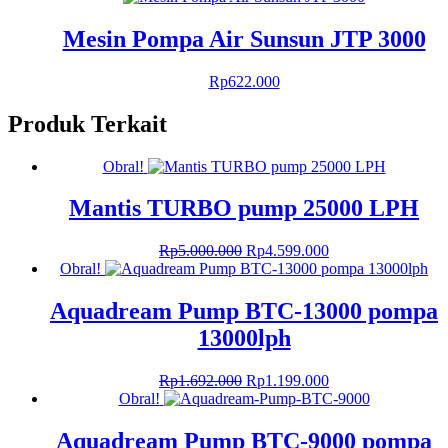
Mesin Pompa Air Sunsun JTP 3000
Rp
622.000
Produk Terkait
Obral!
Mantis TURBO pump 25000 LPH
Harga
Harga
Rp
5.000.000
Rp
4.599.000
aslinya
saat
Obral!
adalah:
ini
Rp5.000.000.
adalah:
Aquadream Pump BTC-13000 pompa
Rp4.599.000.
13000lph
Harga
Harga
Rp
1.692.000
Rp
1.199.000
aslinya
saat
Obral!
adalah:
ini
Rp1.692.000.
adalah:
Aquadream Pump BTC-9000 pompa