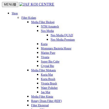
Langsung
MENU
ke
konten
Shop
Filter Kolam
Media Filter Biologi
NTM Aquatech
Neo Media
Neo Media QUAD
Neo Media Premium
Kuria
Momotaro Bacteria House
Marine Pure
Vivaria
Super Bio Cube
Crystal Bio
Media Filter Mekanis
Kuria Mat
Kuria Brush
Vivaria Brush
Water Polisher
Jap Mat
Media Filter Kimia
Rotary Drum Filter (RDF)
Filter Eksternal