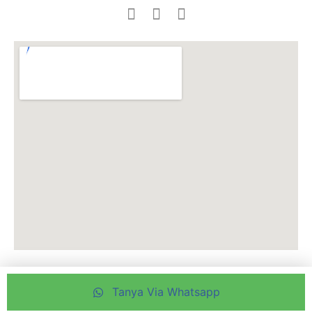
Tanya Via Whatsapp
Copyright © 2025 JAF Koi Centre – By Jepara Art Furnicraft Group