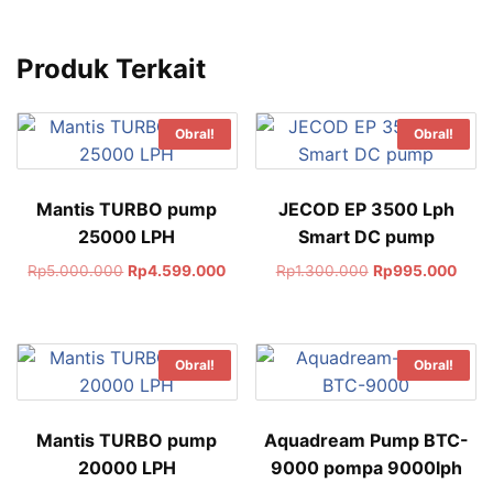
Produk Terkait
Obral!
Obral!
Mantis TURBO pump
JECOD EP 3500 Lph
25000 LPH
Smart DC pump
Rp
5.000.000
Rp
4.599.000
Rp
1.300.000
Rp
995.000
Obral!
Obral!
Mantis TURBO pump
Aquadream Pump BTC-
20000 LPH
9000 pompa 9000lph