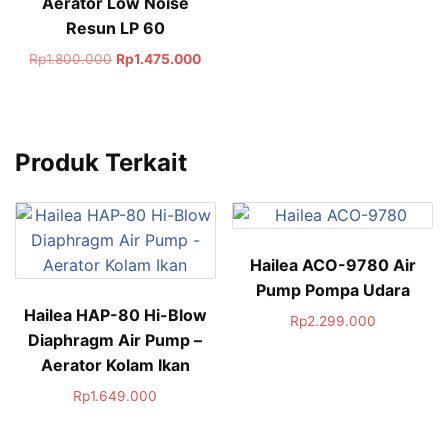
Aerator Low Noise
Resun LP 60
Rp
1.800.000
Rp
1.475.000
Produk Terkait
Hailea ACO-9780 Air
Pump Pompa Udara
Hailea HAP-80 Hi-Blow
Rp
2.299.000
Diaphragm Air Pump –
Aerator Kolam Ikan
Rp
1.649.000