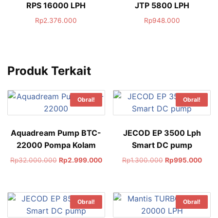
RPS 16000 LPH
JTP 5800 LPH
Rp
2.376.000
Rp
948.000
Produk Terkait
Obral!
Obral!
Aquadream Pump BTC-
JECOD EP 3500 Lph
22000 Pompa Kolam
Smart DC pump
Rp
32.000.000
Rp
2.999.000
Rp
1.300.000
Rp
995.000
Obral!
Obral!