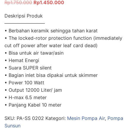
Rp
1.750.000
Rp
1.450.000
Deskripsi Produk
————————–
• Berbahan keramik sehingga tahan karat
• The locked-rotor protection function (immediately
cut off power after water leaf card dead)
• Bisa untuk air tawar/asin
• Hemat Energi
• Suara SUPER silent
• Bagian inlet bisa dipakai untuk skimmer
• Power 100 Watt
• Output 12000 Liter/ jam
• H-max 6.5 meter
• Panjang Kabel 10 meter
SKU:
PA-SS 0202
Kategori:
Mesin Pompa Air
,
Pompa
Sunsun